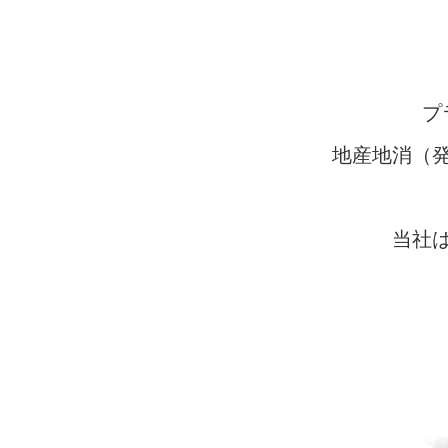
プ
地産地消（
当社