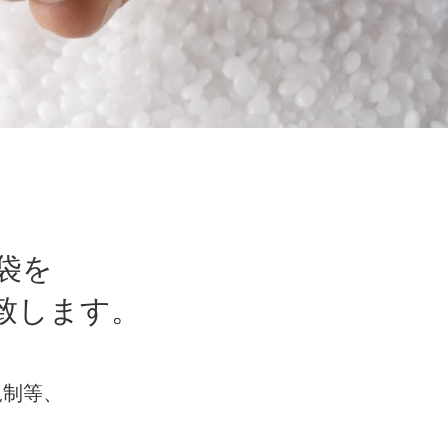
袋を
致します。
規制等、