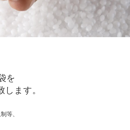
袋を
致します。
規制等、