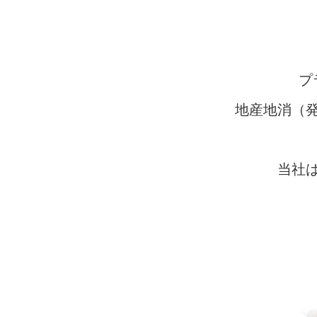
プ
地産地消（
当社